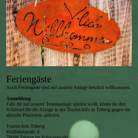
Feriengäste
Auch Feriengäste sind auf unserer Anlage herzlich willkommen.
Anmeldung
Falls ihr auf unserer Tennisanlage spielen wollt, könnt ihr den
Schlüssel für die Anlage in der Tourist-Info in Triberg gegen die
aktuelle Platzmiete abholen.
Tourist-Info Triberg
Wallfahrtstraße 4
78098 Triberg im Schwarzwald