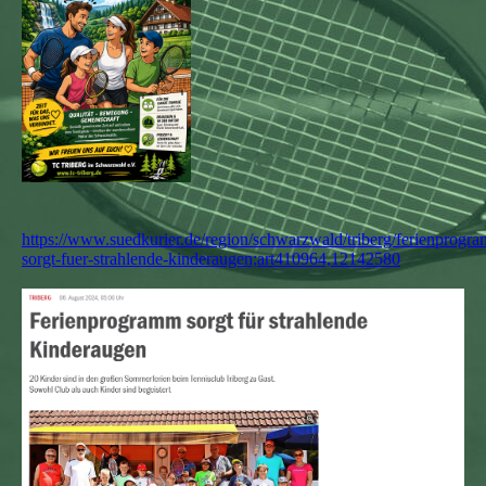
https://www.suedkurier.de/region/schwarzwald/triberg/ferienprogr
sorgt-fuer-strahlende-kinderaugen;art410964,12142580