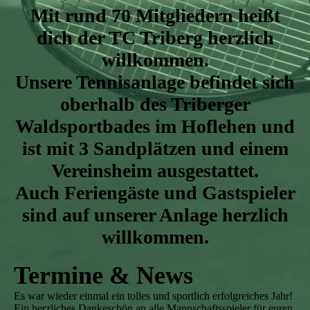
Mit rund 70 Mitgliedern heißt
dich der TC Triberg herzlich
willkommen.
Unsere Tennisanlage befindet sich
oberhalb des Triberger
Waldsportbades im Hoflehen und
ist mit 3 Sandplätzen und einem
Vereinsheim ausgestattet.
Auch Feriengäste und Gastspieler
sind auf unserer Anlage herzlich
willkommen.
Termine & News
Es war wieder einmal ein tolles und sportlich erfolgreiches Jahr!
Ein herzliches Dankeschön an alle Mannschaftsspieler für euren