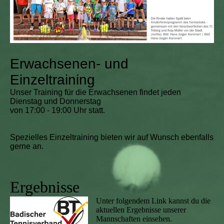
Erwachsenen- und
Einzeltraining
Unser Training für die Erwachsenen findet jeden
Dienstag und Donnerstag
von 17:00 - 19:00 Uhr statt.
Spezielles Einzeltraining bieten wir auf Wunsch ebenfalls
gerne an.
Ergebnisse
Unter folgendem Link kannst du die
aktuellen Ergebnisse unserer
Mannschaften einsehen.